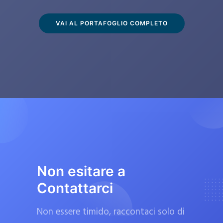
s
c
VAI AL PORTAFOGLIO COMPLETO
l
u
s
i
v
a
m
e
n
t
Non esitare a
e
Contattarci
d
a
Non essere timido, raccontaci solo di
f