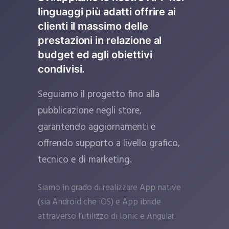
linguaggi più adatti offrire ai
clienti il massimo delle
prestazioni in relazione al
budget ed agli obiettivi
condivisi.
Seguiamo il progetto fino alla
pubblicazione negli store,
garantendo aggiornamenti e
offrendo supporto a livello grafico,
tecnico e di marketing.
Siamo in grado di realizzare App native
(sia Android che iOS) e App ibride
attraverso l’utilizzo di Ionic e Angular.