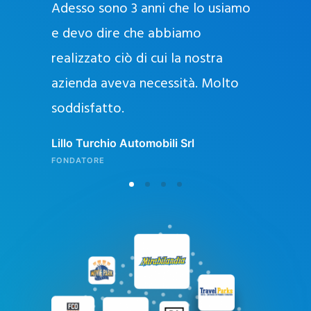
Adesso sono 3 anni che lo usiamo
a
g
e devo dire che abbiamo
e
realizzato ciò di cui la nostra
l
azienda aveva necessità. Molto
o
soddisfatto.
n
l
Lillo Turchio Automobili Srl
i
FONDATORE
n
e
i
n
I
t
a
l