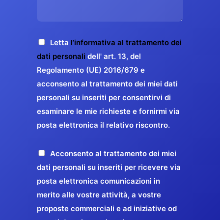
s
e
z
o
a
r
o
*
g
g
E
g
A
Letta
l’informativa al trattamento dei
a
m
i
c
dati personali
dell' art. 13, del
a
r
o
c
Regolamento (UE) 2016/679 e
i
a
*
e
acconsento al trattamento dei miei dati
l
n
t
*
personali su inseriti per consentirvi di
t
t
esaminare le mie richieste e fornirmi via
a
i
posta elettronica il relativo riscontro.
z
r
i
e
o
P
Acconsento al trattamento dei miei
l
n
r
dati personali su inseriti per ricevere via
a
e
o
posta elettronica comunicazioni in
q
G
p
merito alle vostre attività, a vostre
u
D
o
proposte commerciali e ad iniziative od
a
P
s