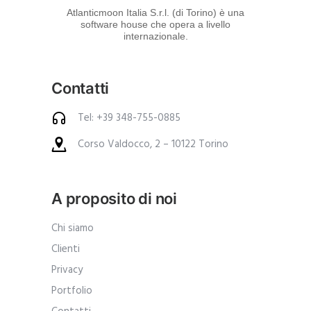
d
Atlanticmoon Italia S.r.l. (di Torino) è una
software house che opera a livello
e
internazionale.
i
p
Contatti
r
o
Tel: +39 348-755-0885
d
Corso Valdocco, 2 – 10122 Torino
o
t
t
A proposito di noi
i
.
Chi siamo
A
Clienti
n
Privacy
c
Portfolio
h