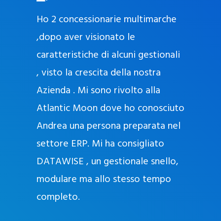
O
ad oggi
Ho 2 concessionarie multimarche
r
lla
,dopo aver visionato le
a
l
nda, con
caratteristiche di alcuni gestionali
J
nostra
, visto la crescita della nostra
e
Azienda . Mi sono rivolto alla
l
l
Atlantic Moon dove ho conosciuto
y
 nata
Andrea una persona preparata nel
e
Sempre
settore ERP. Mi ha consigliato
k
DATAWISE , un gestionale snello,
a
m
modulare ma allo stesso tempo
a
completo.
g
r