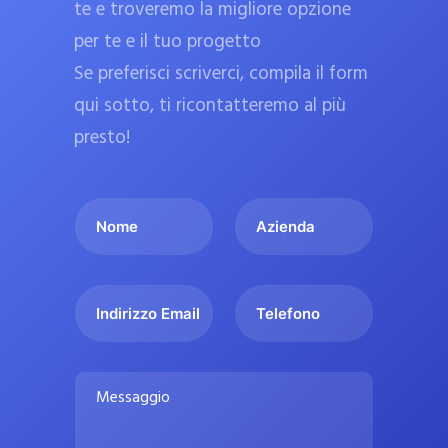
te e troveremo la migliore opzione
a
per te e il tuo progetto
r
Se preferisci scriverci, compila il form
m
a
qui sotto, ti ricontatteremo al più
c
presto!
i
e
I
A
u
l
z
ff
t
i
i
u
e
c
I
T
o
n
n
e
i
n
d
d
l
a
o
a
i
e
l
M
m
r
f
i
e
e
i
o
s
p
*
z
n