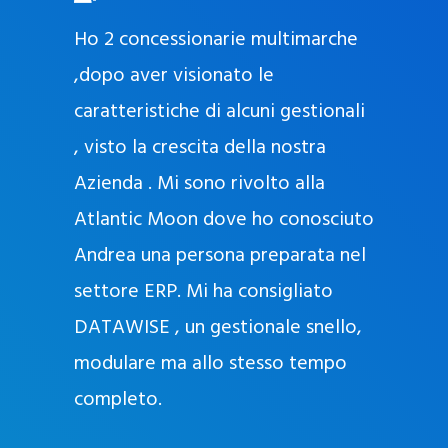
O
ad oggi
Ho 2 concessionarie multimarche
r
lla
,dopo aver visionato le
a
l
nda, con
caratteristiche di alcuni gestionali
J
nostra
, visto la crescita della nostra
e
Azienda . Mi sono rivolto alla
l
l
Atlantic Moon dove ho conosciuto
y
 nata
Andrea una persona preparata nel
e
Sempre
settore ERP. Mi ha consigliato
k
DATAWISE , un gestionale snello,
a
m
modulare ma allo stesso tempo
a
completo.
g
r