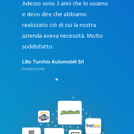
Adesso sono 3 anni che lo usiamo
a
g
e devo dire che abbiamo
e
realizzato ciò di cui la nostra
l
azienda aveva necessità. Molto
o
soddisfatto.
n
l
Lillo Turchio Automobili Srl
i
FONDATORE
n
e
i
n
I
t
a
l