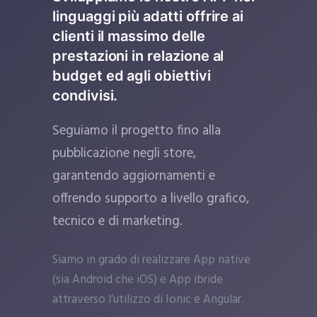
linguaggi più adatti offrire ai
clienti il massimo delle
prestazioni in relazione al
budget ed agli obiettivi
condivisi.
Seguiamo il progetto fino alla
pubblicazione negli store,
garantendo aggiornamenti e
offrendo supporto a livello grafico,
tecnico e di marketing.
Siamo in grado di realizzare App native
(sia Android che iOS) e App ibride
attraverso l’utilizzo di Ionic e Angular.