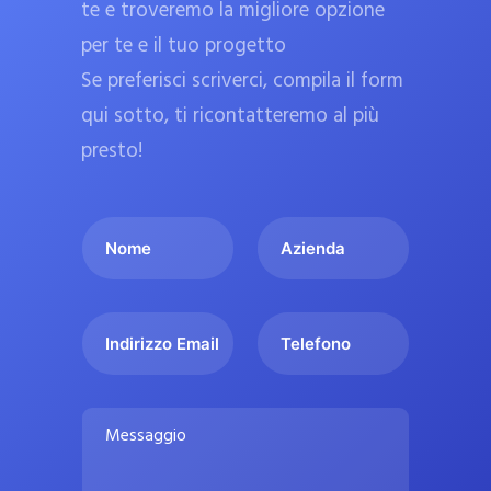
te e troveremo la migliore opzione
a
per te e il tuo progetto
r
Se preferisci scriverci, compila il form
m
a
qui sotto, ti ricontatteremo al più
c
presto!
i
e
I
A
u
l
z
ff
t
i
i
u
e
c
I
T
o
n
n
e
i
n
d
d
l
a
o
a
i
e
l
M
m
r
f
i
e
e
i
o
s
p
*
z
n