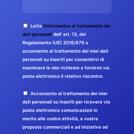
s
e
z
o
a
r
o
*
g
g
E
g
A
Letta
l’informativa al trattamento dei
a
m
i
c
dati personali
dell' art. 13, del
a
r
o
c
Regolamento (UE) 2016/679 e
i
a
*
e
acconsento al trattamento dei miei dati
l
n
t
*
personali su inseriti per consentirvi di
t
t
esaminare le mie richieste e fornirmi via
a
i
posta elettronica il relativo riscontro.
z
r
i
e
o
P
Acconsento al trattamento dei miei
l
n
r
dati personali su inseriti per ricevere via
a
e
o
posta elettronica comunicazioni in
q
G
p
merito alle vostre attività, a vostre
u
D
o
proposte commerciali e ad iniziative od
a
P
s