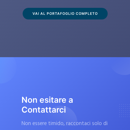
s
c
VAI AL PORTAFOGLIO COMPLETO
l
u
s
i
v
a
m
e
n
t
Non esitare a
e
Contattarci
d
a
Non essere timido, raccontaci solo di
f