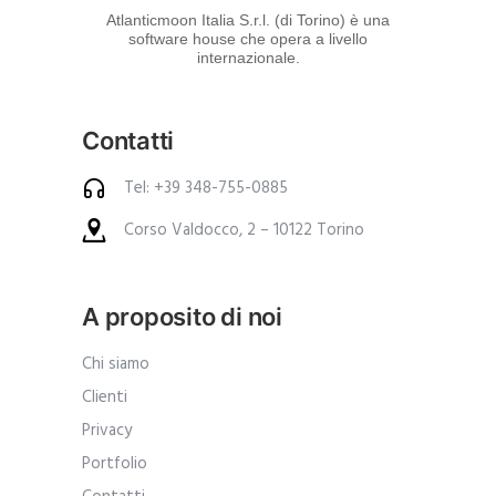
d
Atlanticmoon Italia S.r.l. (di Torino) è una
software house che opera a livello
e
internazionale.
i
p
Contatti
r
o
Tel: +39 348-755-0885
d
Corso Valdocco, 2 – 10122 Torino
o
t
t
A proposito di noi
i
.
Chi siamo
A
Clienti
n
Privacy
c
Portfolio
h